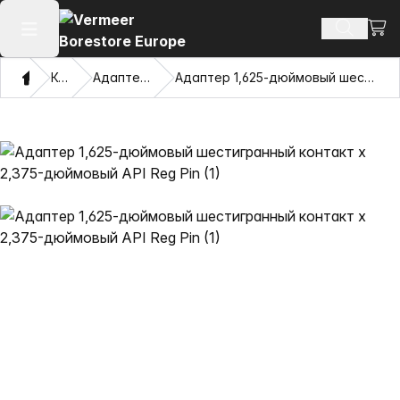
Посм
Поиск т
Открыть главное меню
Дом
Каталог
Адаптеры и Pulling Eyes
Адаптер 1,625-дюймовый шестигранный контакт x 2,375-дюймовый API Reg Pin