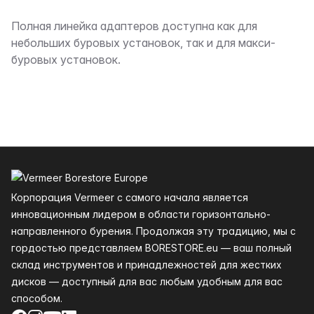
Описание
Полная линейка адаптеров доступна как для
небольших буровых установок, так и для макси-
буровых установок.
Нижний колонтитул
Корпорация Vermeer с самого начала является
инновационным лидером в области горизонтально-
направленного бурения. Продолжая эту традицию, мы с
гордостью представляем BORESTORE.eu — ваш полный
склад инструментов и принадлежностей для жестких
дисков — доступный для вас любым удобным для вас
способом.