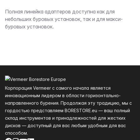
Описание
Полная линейка адаптеров доступна как для
небольших буровых установок, так и для макси-
буровых установок.
Нижний колонтитул
Корпорация Vermeer с самого начала является
инновационным лидером в области горизонтально-
направленного бурения. Продолжая эту традицию, мы с
гордостью представляем BORESTORE.eu — ваш полный
склад инструментов и принадлежностей для жестких
дисков — доступный для вас любым удобным для вас
способом.