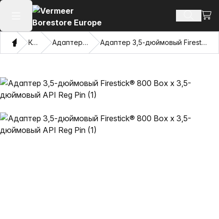
Посм
Поиск т
Открыть главное меню
Дом
Каталог
Адаптеры и Pulling Eyes
Адаптер 3,5-дюймовый Firestick® 800 Box x 3,5-дюймовый API Reg Pin