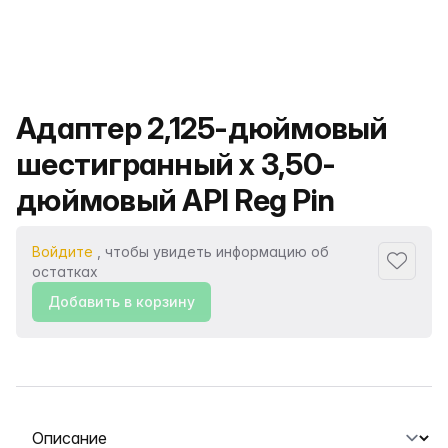
Название продукта
Адаптер 2,125-дюймовый
шестигранный x 3,50-
дюймовый API Reg Pin
Войдите
, чтобы увидеть информацию об
Добавит
остатках
Добавить в корзину
Выберите вкладку