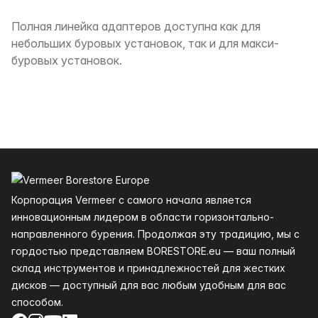
Описание
Полная линейка адаптеров доступна как для
небольших буровых установок, так и для макси-
буровых установок.
Нижний колонтитул
Корпорация Vermeer с самого начала является
инновационным лидером в области горизонтально-
направленного бурения. Продолжая эту традицию, мы с
гордостью представляем BORESTORE.eu — ваш полный
склад инструментов и принадлежностей для жестких
дисков — доступный для вас любым удобным для вас
способом.