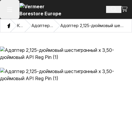
Посм
Поиск т
Открыть главное меню
Дом
Каталог
Адаптеры и Pulling Eyes
Адаптер 2,125-дюймовый шестигранный x 3,50-дюймовый API Reg Pin