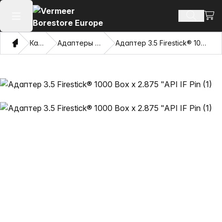
Посм
Поиск т
Открыть главное меню
Дом
Каталог
Адаптеры и Pulling Eyes
Адаптер 3.5 Firestick® 1000 Box x 2.875 "API IF Pin