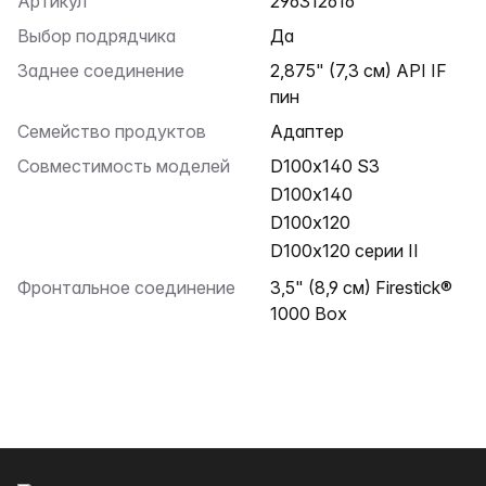
Артикул
296312616
Выбор подрядчика
Да
Заднее соединение
2,875" (7,3 см) API IF
пин
Семейство продуктов
Адаптер
Совместимость моделей
D100x140 S3
D100x140
D100x120
D100x120 серии II
Фронтальное соединение
3,5" (8,9 см) Firestick®
1000 Box
Нижний колонтитул