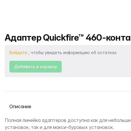
Название продукта
Адаптер Quickfire™ 460-конта
Войдите
, чтобы увидеть информацию об остатках
Добавить в корзину
Выберите вкладку
Описание
Полная линейка адаптеров доступна как для небольш
установок, так и для макси-буровых установок.