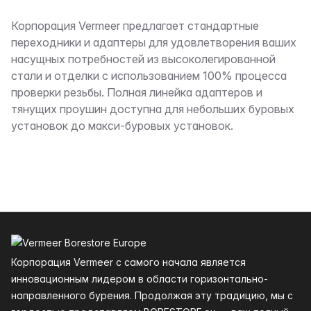
Описание
Корпорация Vermeer предлагает стандартные
переходники и адаптеры для удовлетворения ваших
насущных потребностей из высоколегированной
стали и отделки с использованием 100% процесса
проверки резьбы. Полная линейка адаптеров и
тянущих проушин доступна для небольших буровых
установок до макси-буровых установок.
Нижний колонтитул
Корпорация Vermeer с самого начала является
инновационным лидером в области горизонтально-
направленного бурения. Продолжая эту традицию, мы с