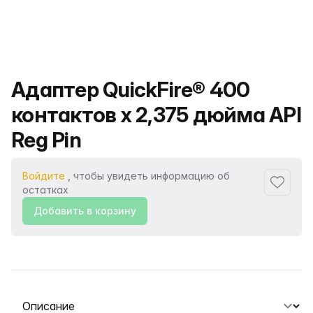
Название продукта
Адаптер QuickFire® 400
контактов x 2,375 дюйма API
Reg Pin
Войдите
, чтобы увидеть информацию об
Добавит
остатках
Добавить в корзину
Выберите вкладку