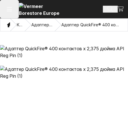
Посм
Поиск т
Открыть главное меню
Дом
Каталог
Адаптеры и Pulling Eyes
Адаптер QuickFire® 400 контактов x 2,375 дюйма API Reg Pin