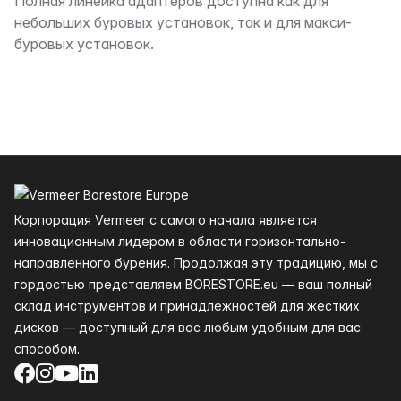
Описание
Полная линейка адаптеров доступна как для
небольших буровых установок, так и для макси-
буровых установок.
Нижний колонтитул
Корпорация Vermeer с самого начала является
инновационным лидером в области горизонтально-
направленного бурения. Продолжая эту традицию, мы с
гордостью представляем BORESTORE.eu — ваш полный
склад инструментов и принадлежностей для жестких
дисков — доступный для вас любым удобным для вас
способом.
Facebook
Instagram
YouTube
LinkedIn