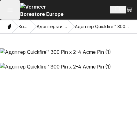
Посм
Поиск т
Открыть главное меню
Дом
Каталог
Адаптеры и Pulling Eyes
Адаптер Quickfire™ 300 Pin x 2-4 Acme Pin