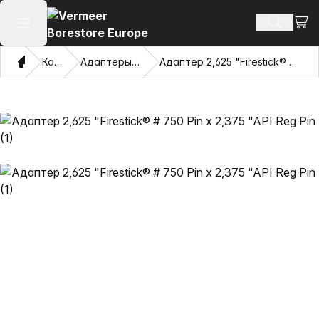
Посм
Поиск т
Открыть главное меню
Дом
Каталог
Адаптеры и Pulling Eyes
Адаптер 2,625 "Firestick® # 750 Pin x 2,375 "API Reg Pin