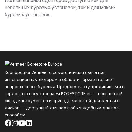
Описание
Полная линейка адаптеров доступна как для
небольших буровых установок, так и для макси-
буровых установок.
Нижний колонтитул
Корпорация Vermeer с самого начала является
инновационным лидером в области горизонтально-
направленного бурения. Продолжая эту традицию, мы с
гордостью представляем BORESTORE.eu — ваш полный
склад инструментов и принадлежностей для жестких
дисков — доступный для вас любым удобным для вас
способом.
Facebook
Instagram
YouTube
LinkedIn