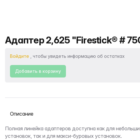
Название продукта
Адаптер 2,625 "Firestick® # 750
Войдите
, чтобы увидеть информацию об остатках
Добавить в корзину
Выберите вкладку
Описание
Полная линейка адаптеров доступна как для небольш
установок, так и для макси-буровых установок.