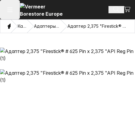
Посм
Поиск т
Открыть главное меню
Дом
Каталог
Адаптеры и Pulling Eyes
Адаптер 2,375 "Firestick® # 625 Pin x 2,375 "API Reg Pin