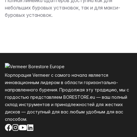
Описание
Полная линейка адаптеров доступна как для
небольших буровых установок, так и для макси-
буровых установок.
Нижний колонтитул
Корпорация Vermeer с самого начала является
инновационным лидером в области горизонтально-
направленного бурения. Продолжая эту традицию, мы с
гордостью представляем BORESTORE.eu — ваш полный
склад инструментов и принадлежностей для жестких
дисков — доступный для вас любым удобным для вас
способом.
Facebook
Instagram
YouTube
LinkedIn