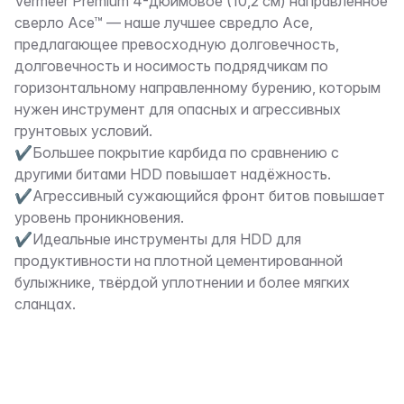
Описание
Vermeer Premium 4-дюймовое (10,2 см) направленное
сверло Ace™ — наше лучшее свредло Ace,
предлагающее превосходную долговечность,
долговечность и носимость подрядчикам по
горизонтальному направленному бурению, которым
нужен инструмент для опасных и агрессивных
грунтовых условий.
✔Большее покрытие карбида по сравнению с
другими битами HDD повышает надёжность.
✔Агрессивный сужающийся фронт битов повышает
уровень проникновения.
✔Идеальные инструменты для HDD для
продуктивности на плотной цементированной
булыжнике, твёрдой уплотнении и более мягких
сланцах.