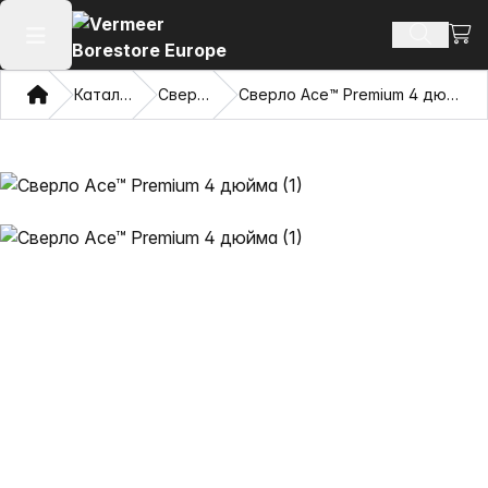
Посм
Поиск т
Открыть главное меню
Дом
Каталог
Сверла
Сверло Ace™ Premium 4 дюйма