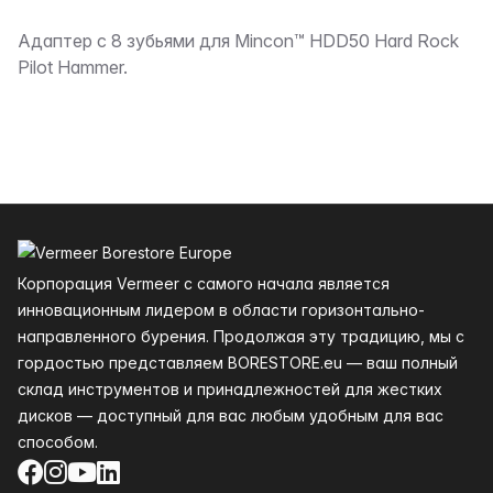
Описание
Адаптер с 8 зубьями для Mincon™ HDD50 Hard Rock
Pilot Hammer.
Нижний колонтитул
Корпорация Vermeer с самого начала является
инновационным лидером в области горизонтально-
направленного бурения. Продолжая эту традицию, мы с
гордостью представляем BORESTORE.eu — ваш полный
склад инструментов и принадлежностей для жестких
дисков — доступный для вас любым удобным для вас
способом.
Facebook
Instagram
YouTube
LinkedIn