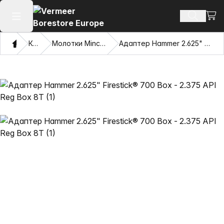
Посм
Поиск т
Открыть главное меню
Дом
Каталог
Молотки Mincon™ с жесткими дисками
Адаптер Hammer 2.625" Firestick® 700 Box - 2.375 API Reg Box 8T