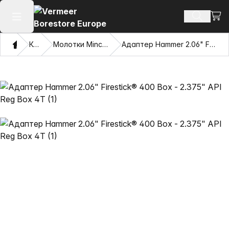
Посм
Поиск т
Открыть главное меню
Дом
Каталог
Молотки Mincon™ с жесткими дисками
Адаптер Hammer 2.06" Firestick® 400 Box - 2.375" API Reg Box 4T