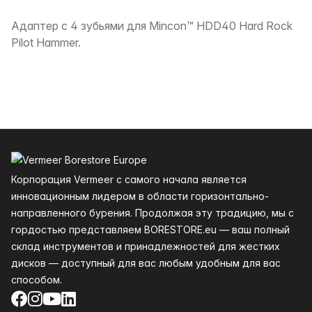
Описание
Адаптер с 4 зубьями для Mincon™ HDD40 Hard Rock
Pilot Hammer.
Нижний колонтитул
Корпорация Vermeer с самого начала является
инновационным лидером в области горизонтально-
направленного бурения. Продолжая эту традицию, мы с
гордостью представляем BORESTORE.eu — ваш полный
склад инструментов и принадлежностей для жестких
дисков — доступный для вас любым удобным для вас
способом.
Facebook
Instagram
YouTube
LinkedIn