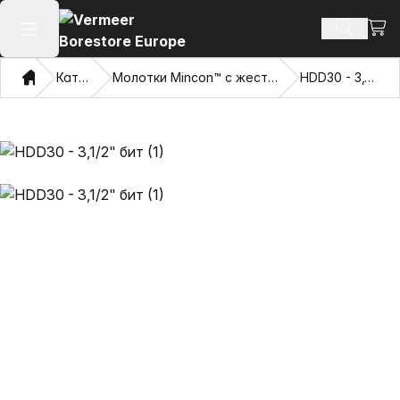
Посм
Поиск т
Открыть главное меню
Дом
Каталог
Молотки Mincon™ с жесткими дисками
HDD30 - 3,1/2" бит