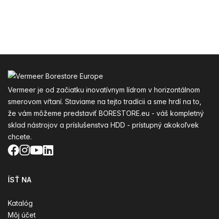
Päta
Vermeer je od začiatku inovatívnym lídrom v horizontálnom
smerovom vŕtaní. Staviame na tejto tradícii a sme hrdí na to,
že vám môžeme predstaviť BORESTORE.eu - váš kompletný
sklad nástrojov a príslušenstva HDD - prístupný akokoľvek
chcete.
Facebook
Instagram
YouTube
LinkedIn
ÍSŤ NA
Katalóg
Môj účet