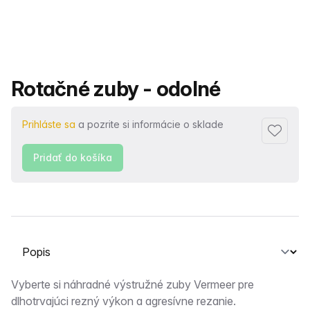
Názov produktu
Rotačné zuby - odolné
Prihláste sa
a pozrite si informácie o sklade
Pridať 
Pridať do košíka
Vyberte kartu
Popis
Vyberte si náhradné výstružné zuby Vermeer pre
dlhotrvajúci rezný výkon a agresívne rezanie.