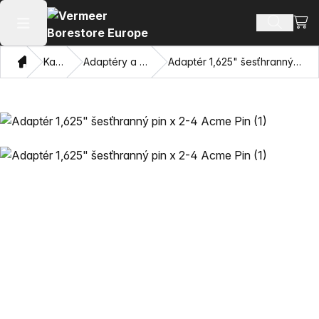
Zobr
Hľadať p
Otvoriť hlavné menu
Domov
Katalóg
Adaptéry a ťahacie oči
Adaptér 1,625" šesťhranný pin x 2-4 Acme Pin