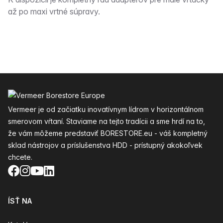
Popis
až po maxi vrtné súpravy.
Päta
Vermeer je od začiatku inovatívnym lídrom v horizontálnom
smerovom vŕtaní. Staviame na tejto tradícii a sme hrdí na to,
že vám môžeme predstaviť BORESTORE.eu - váš kompletný
sklad nástrojov a príslušenstva HDD - prístupný akokoľvek
chcete.
Facebook
Instagram
YouTube
LinkedIn
ÍSŤ NA