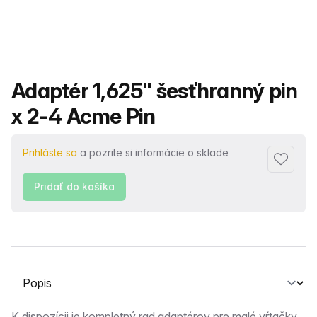
Názov produktu
Adaptér 1,625" šesťhranný pin
x 2-4 Acme Pin
Prihláste sa
a pozrite si informácie o sklade
Pridať 
Pridať do košíka
Vyberte kartu
K dispozícii je kompletný rad adaptérov pre malé vŕtačky