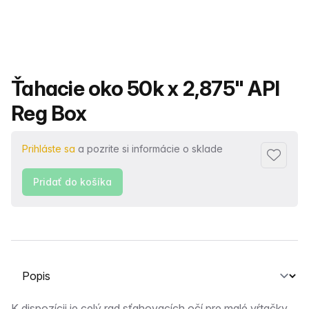
Názov produktu
Ťahacie oko 50k x 2,875" API
Reg Box
Prihláste sa
a pozrite si informácie o sklade
Pridať 
Pridať do košíka
Vyberte kartu
K dispozícii je celý rad sťahovacích očí pre malé vŕtačky