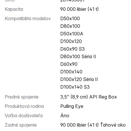
Kapacita
90 000 libier (41 t)
Kompatibilita modelov
D50x100
D80x100
D50x100A
D100x120
D60x90 S3
D80x100 Séria II
D60x90
D100x140
D100x120 Séria II
D100x140 S3
Predné spojenie
3,5" (8,9 cm) API Reg Box
Produktová rodina
Pulling Eye
Voľba dodávateľa
Áno
Zadné spojenie
90 000 libier (41 t) Ťahové oko