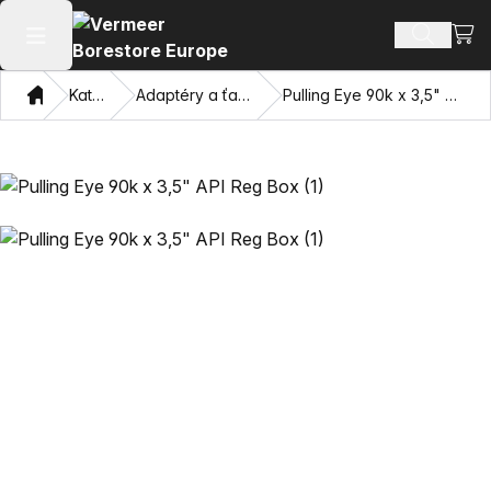
Zobr
Hľadať p
Otvoriť hlavné menu
Domov
Katalóg
Adaptéry a ťahacie oči
Pulling Eye 90k x 3,5" API Reg Box