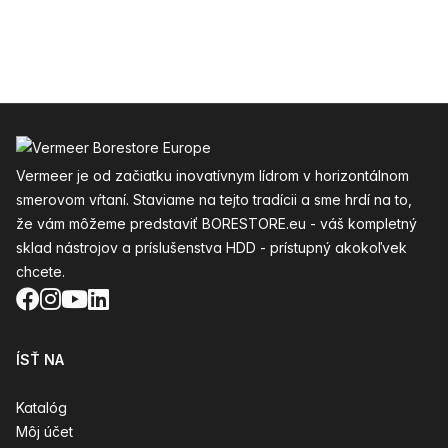
Päta
Vermeer je od začiatku inovatívnym lídrom v horizontálnom
smerovom vŕtaní. Staviame na tejto tradícii a sme hrdí na to,
že vám môžeme predstaviť BORESTORE.eu - váš kompletný
sklad nástrojov a príslušenstva HDD - prístupný akokoľvek
chcete.
Facebook
Instagram
YouTube
LinkedIn
ÍSŤ NA
Katalóg
Môj účet