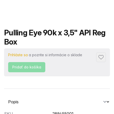
Názov produktu
Pulling Eye 90k x 3,5" API Reg
Box
Prihláste sa
a pozrite si informácie o sklade
Pridať 
Pridať do košíka
Vyberte kartu
SKU
289455001