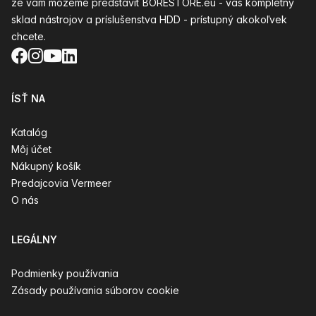
že vám môžeme predstaviť BORESTORE.eu - váš kompletný
sklad nástrojov a príslušenstva HDD - prístupný akokoľvek
chcete.
Facebook
Instagram
YouTube
LinkedIn
ÍSŤ NA
Katalóg
Môj účet
Nákupný košík
Predajcovia Vermeer
O nás
LEGÁLNY
Podmienky používania
Zásady používania súborov cookie