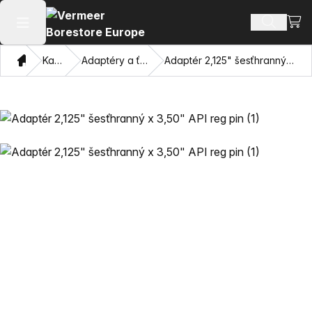
Zobr
Hľadať p
Otvoriť hlavné menu
Domov
Katalóg
Adaptéry a ťahacie oči
Adaptér 2,125" šesťhranný x 3,50" API reg pin