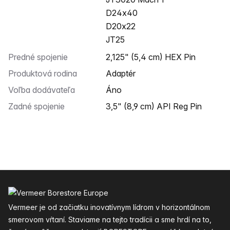
D24x40
D20x22
JT25
Predné spojenie
2,125" (5,4 cm) HEX Pin
Produktová rodina
Adaptér
Voľba dodávateľa
Áno
Zadné spojenie
3,5" (8,9 cm) API Reg Pin
Päta
Vermeer je od začiatku inovatívnym lídrom v horizontálnom
smerovom vŕtaní. Staviame na tejto tradícii a sme hrdí na to,