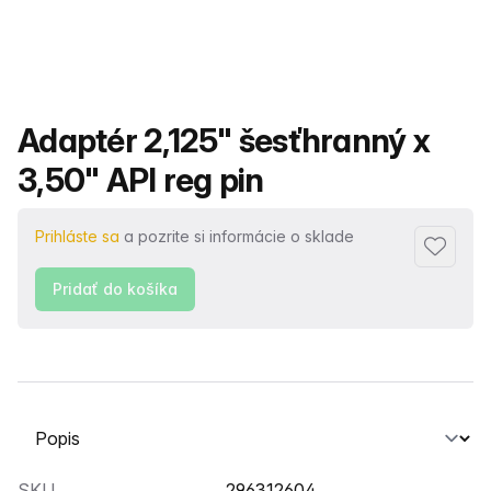
Názov produktu
Adaptér 2,125" šesťhranný x
3,50" API reg pin
Prihláste sa
a pozrite si informácie o sklade
Pridať 
Pridať do košíka
Vyberte kartu
SKU
296312604