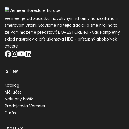
Päta
Vermeer je od začiatku inovatívnym lídrom v horizontálnom
smerovom vŕtaní. Staviame na tejto tradícii a sme hrdí na to,
že vám môžeme predstaviť BORESTORE.eu - váš kompletný
sklad nástrojov a príslušenstva HDD - prístupný akokoľvek
chcete.
Facebook
Instagram
YouTube
LinkedIn
ÍSŤ NA
Katalóg
Môj účet
Nákupný košík
Predajcovia Vermeer
O nás
LEGÁLNY