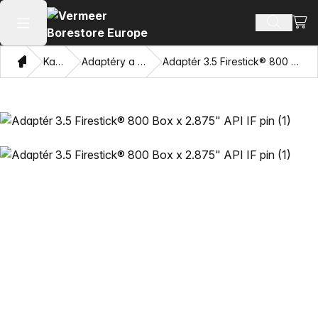
Zobr
Hľadať p
Otvoriť hlavné menu
Domov
Katalóg
Adaptéry a ťahacie oči
Adaptér 3.5 Firestick® 800 Box x 2.875" API IF pin