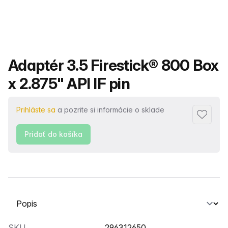
Názov produktu
Adaptér 3.5 Firestick® 800 Box
x 2.875" API IF pin
Prihláste sa
a pozrite si informácie o sklade
Pridať 
Pridať do košíka
Vyberte kartu
SKU
296312650