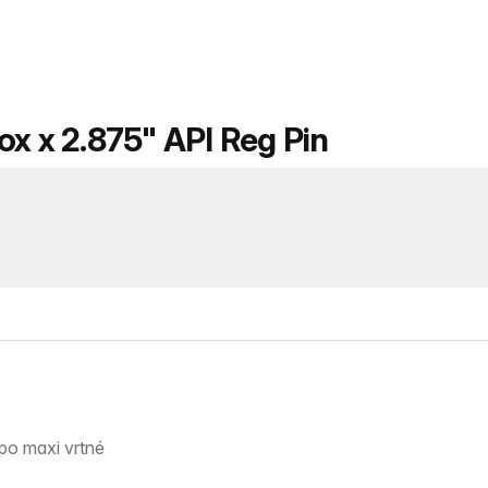
ox x 2.875" API Reg Pin
 po maxi vrtné