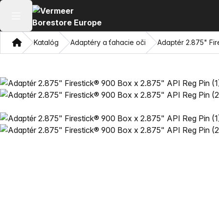
Otvoriť hlavné menu
Domov
Katalóg
Adaptéry a ťahacie oči
Adaptér 2.875" Fir