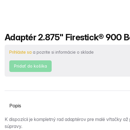
Názov produktu
Adaptér 2.875" Firestick® 900 B
Prihláste sa
a pozrite si informácie o sklade
Pridať do košíka
Vyberte kartu
Popis
K dispozícii je kompletný rad adaptérov pre malé vŕtačky až
súpravy.