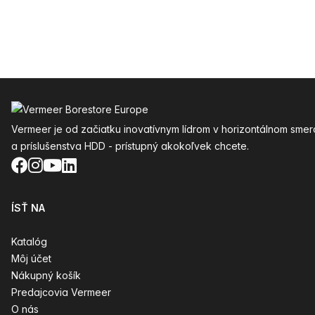
Päta
Vermeer je od začiatku inovatívnym lídrom v horizontálnom smer
a príslušenstva HDD - prístupný akokoľvek chcete.
Facebook
Instagram
YouTube
LinkedIn
ÍSŤ NA
Katalóg
Môj účet
Nákupný košík
Predajcovia Vermeer
O nás