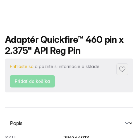
Názov produktu
Adaptér Quickfire™ 460 pin x
2.375" API Reg Pin
Prihláste sa
a pozrite si informácie o sklade
Pridať 
Pridať do košíka
Vyberte kartu
SKU
296364013