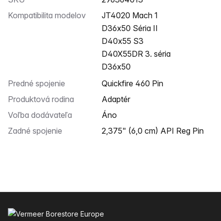
Kompatibilita modelov
JT4020 Mach 1
D36x50 Séria II
D40x55 S3
D40X55DR 3. séria
D36x50
Predné spojenie
Quickfire 460 Pin
Produktová rodina
Adaptér
Voľba dodávateľa
Áno
Zadné spojenie
2,375" (6,0 cm) API Reg Pin
Päta