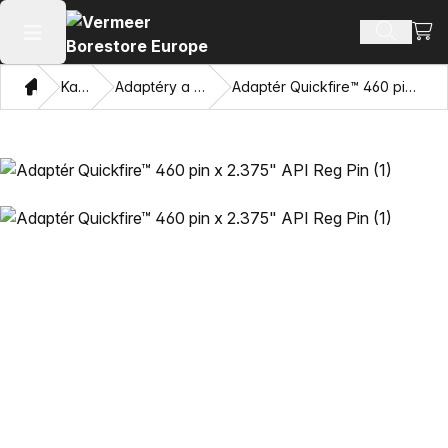
Zobr
Hľadať p
Otvoriť hlavné menu
Domov
Katalóg
Adaptéry a ťahacie oči
Adaptér Quickfire™ 460 pin x 2.375" API Reg Pin