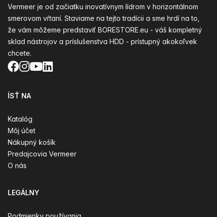
Vermeer je od začiatku inovatívnym lídrom v horizontálnom
smerovom vŕtaní. Staviame na tejto tradícii a sme hrdí na to,
že vám môžeme predstaviť BORESTORE.eu - váš kompletný
sklad nástrojov a príslušenstva HDD - prístupný akokoľvek
chcete.
Facebook
Instagram
YouTube
LinkedIn
ÍSŤ NA
Katalóg
Môj účet
Nákupný košík
Predajcovia Vermeer
O nás
LEGÁLNY
Podmienky používania