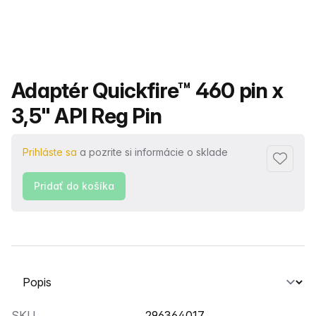
Názov produktu
Adaptér Quickfire™ 460 pin x
3,5" API Reg Pin
Prihláste sa
a pozrite si informácie o sklade
Pridať 
Pridať do košíka
Vyberte kartu
SKU
296364017