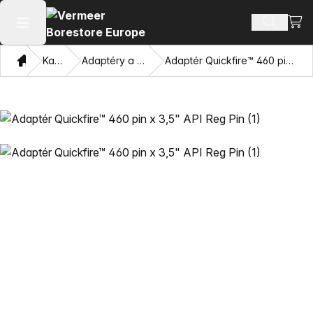
Zobr
Hľadať p
Otvoriť hlavné menu
Domov
Katalóg
Adaptéry a ťahacie oči
Adaptér Quickfire™ 460 pin x 3,5" API Reg Pin