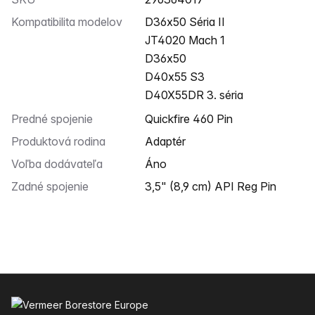
Kompatibilita modelov
D36x50 Séria II
JT4020 Mach 1
D36x50
D40x55 S3
D40X55DR 3. séria
Predné spojenie
Quickfire 460 Pin
Produktová rodina
Adaptér
Voľba dodávateľa
Áno
Zadné spojenie
3,5" (8,9 cm) API Reg Pin
Päta