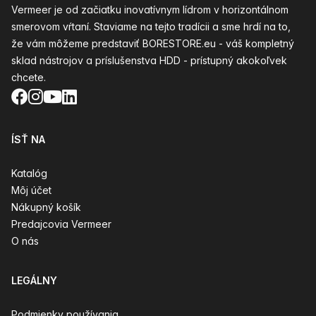
Vermeer je od začiatku inovatívnym lídrom v horizontálnom
smerovom vŕtaní. Staviame na tejto tradícii a sme hrdí na to,
že vám môžeme predstaviť BORESTORE.eu - váš kompletný
sklad nástrojov a príslušenstva HDD - prístupný akokoľvek
chcete.
Facebook
Instagram
YouTube
LinkedIn
ÍSŤ NA
Katalóg
Môj účet
Nákupný košík
Predajcovia Vermeer
O nás
LEGÁLNY
Podmienky používania