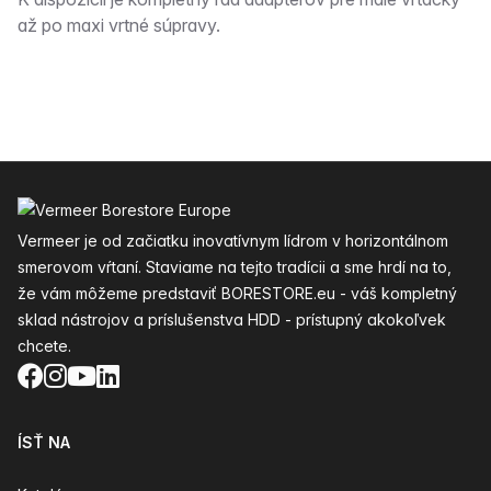
Popis
až po maxi vrtné súpravy.
Päta
Vermeer je od začiatku inovatívnym lídrom v horizontálnom
smerovom vŕtaní. Staviame na tejto tradícii a sme hrdí na to,
že vám môžeme predstaviť BORESTORE.eu - váš kompletný
sklad nástrojov a príslušenstva HDD - prístupný akokoľvek
chcete.
Facebook
Instagram
YouTube
LinkedIn
ÍSŤ NA