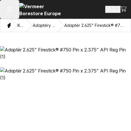
Zobr
Hľadať p
Otvoriť hlavné menu
Domov
Katalóg
Adaptéry a ťahacie oči
Adaptér 2.625" Firestick® #750 Pin x 2.375" API Reg Pin