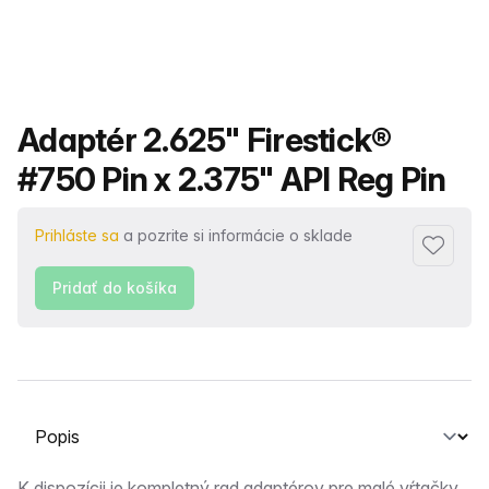
Názov produktu
Adaptér 2.625" Firestick®
#750 Pin x 2.375" API Reg Pin
Prihláste sa
a pozrite si informácie o sklade
Pridať 
Pridať do košíka
Vyberte kartu
K dispozícii je kompletný rad adaptérov pre malé vŕtačky