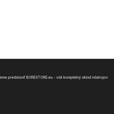
môžeme predstaviť BORESTORE.eu - váš kompletný sklad nástrojov