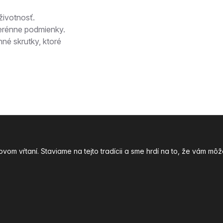
životnosť.
erénne podmienky.
né skrutky, ktoré
ovom vŕtaní. Staviame na tejto tradícii a sme hrdí na to, že vám 