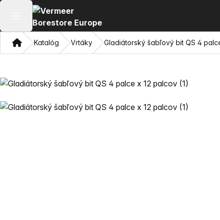
Otvoriť hlavné menu
Domov
Katalóg
Vrtáky
Gladiátorský šabľový bit QS 4 palc