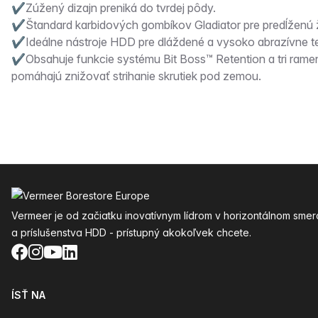
✔Zúžený dizajn preniká do tvrdej pôdy.
✔Štandard karbidových gombíkov Gladiator pre predĺženú 
✔Ideálne nástroje HDD pre dláždené a vysoko abrazívne t
✔Obsahuje funkcie systému Bit Boss™ Retention a tri ramen
pomáhajú znižovať strihanie skrutiek pod zemou.
Päta
Vermeer je od začiatku inovatívnym lídrom v horizontálnom smer
a príslušenstva HDD - prístupný akokoľvek chcete.
Facebook
Instagram
YouTube
LinkedIn
ÍSŤ NA