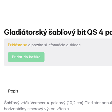
Názov produktu
Gladiátorský šabľový bit QS 4 pa
Prihláste sa
a pozrite si informácie o sklade
Pridať do košíka
Vyberte kartu
Popis
Šabľový vrták Vermeer 4-palcový (10,2 cm) Gladiator ponú
horizontálny smerový výkon vŕtania.