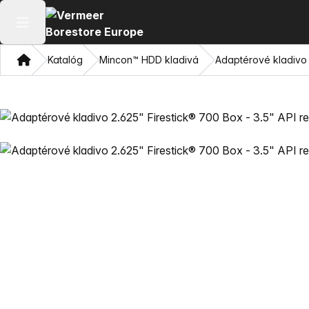
Otvoriť hlavné menu
Domov
Katalóg
Mincon™ HDD kladivá
Adaptérové kladivo 