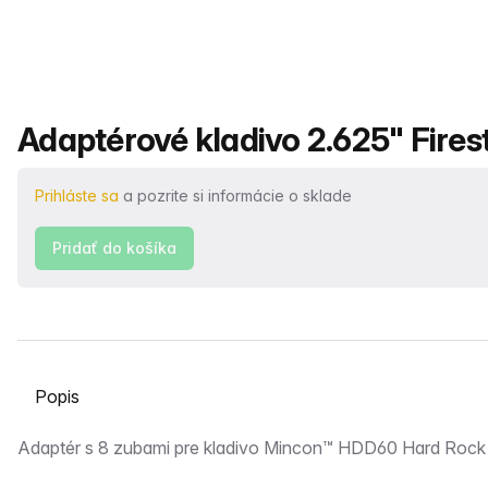
Názov produktu
Adaptérové kladivo 2.625" Fires
Prihláste sa
a pozrite si informácie o sklade
Pridať do košíka
Vyberte kartu
Popis
Adaptér s 8 zubami pre kladivo Mincon™ HDD60 Hard Rock P