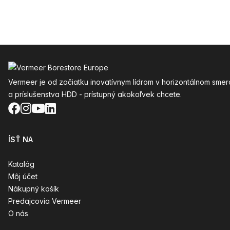
Päta
Vermeer je od začiatku inovatívnym lídrom v horizontálnom smer
a príslušenstva HDD - prístupný akokoľvek chcete.
Facebook
Instagram
YouTube
LinkedIn
ÍSŤ NA
Katalóg
Môj účet
Nákupný košík
Predajcovia Vermeer
O nás