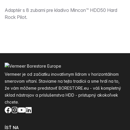
Popis
Adaptér s 8 zubami pre kladivo Mincon™ HDD50 Hard
Rock Pilot.
Päta
Vermeer je od začiatku inovatívnym lídrom v horizontálnom
smerovom vŕtaní. Staviame na tejto tradícii a sme hrdí na to,
že vám môžeme predstaviť BORESTORE.eu - váš kompletný
sklad nástrojov a príslušenstva HDD - prístupný akokoľvek
chcete.
Facebook
Instagram
YouTube
LinkedIn
ÍSŤ NA