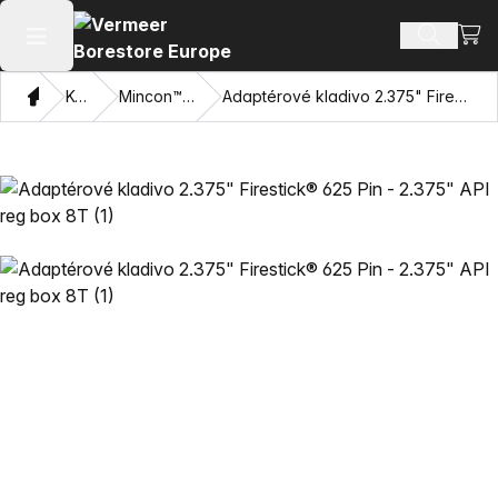
Zobr
Hľadať p
Otvoriť hlavné menu
Domov
Katalóg
Mincon™ HDD kladivá
Adaptérové kladivo 2.375" Firestick® 625 Pin - 2.375" API reg box 8T