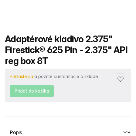
Názov produktu
Adaptérové kladivo 2.375"
Firestick® 625 Pin - 2.375" API
reg box 8T
Prihláste sa
a pozrite si informácie o sklade
Pridať 
Pridať do košíka
Vyberte kartu