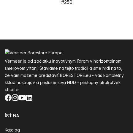
#250
Päta
Vermeer je od začiatku inovatívnym lídrom v horizontálnom
smerovom vŕtaní. Staviame na tejto tradícii a sme hrdí na to,
že vám môžeme predstaviť BORESTORE.eu - váš kompletný
sklad nástrojov a príslušenstva HDD - prístupný akokoľvek
chcete.
Facebook
Instagram
YouTube
LinkedIn
ÍSŤ NA
Katalóg