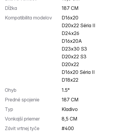
Dĺžka
187 CM
Kompatibilita modelov
D16x20
D20x22 Séria II
D24x26
D16x20A
D23x30 S3
D20x22 S3
D20x22
D16x20 Séria II
D18x22
Ohyb
1.5°
Predné spojenie
187 CM
Typ
Kladivo
Vonkajší priemer
8,5 CM
Závit vrtnej tyče
#400