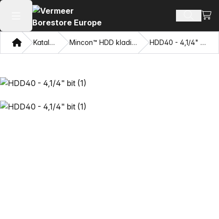
Zobr
Hľadať p
Otvoriť hlavné menu
Domov
Katalóg
Mincon™ HDD kladivá
HDD40 - 4,1/4" bit