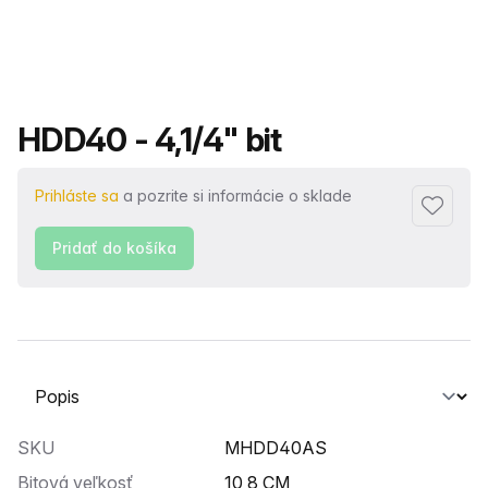
Názov produktu
HDD40 - 4,1/4" bit
Prihláste sa
a pozrite si informácie o sklade
Pridať 
Pridať do košíka
Vyberte kartu
SKU
MHDD40AS
Bitová veľkosť
10,8 CM