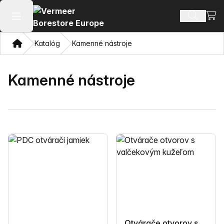
Zobr
Hľadať p
Otvoriť hlavné menu
Domov
Katalóg
Kamenné nástroje
Kamenné nástroje
Otvárače otvorov s