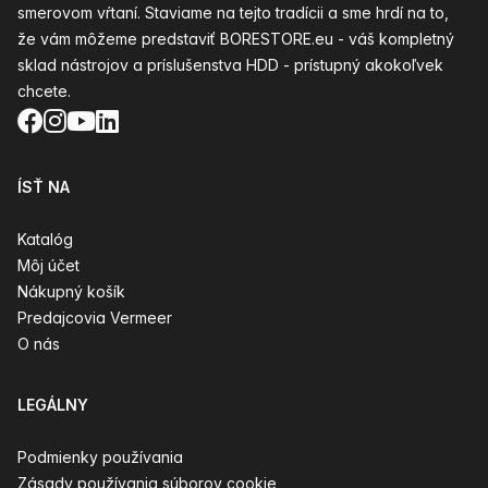
smerovom vŕtaní. Staviame na tejto tradícii a sme hrdí na to,
že vám môžeme predstaviť BORESTORE.eu - váš kompletný
sklad nástrojov a príslušenstva HDD - prístupný akokoľvek
chcete.
Facebook
Instagram
YouTube
LinkedIn
ÍSŤ NA
Katalóg
Môj účet
Nákupný košík
Predajcovia Vermeer
O nás
LEGÁLNY
Podmienky používania
Zásady používania súborov cookie