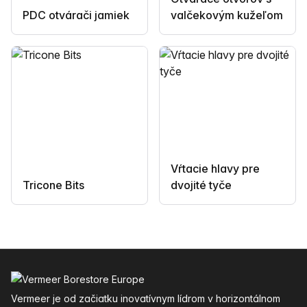
PDC otvárači jamiek
valčekovým kužeľom
Vŕtacie hlavy pre
Tricone Bits
dvojité tyče
Päta
Vermeer je od začiatku inovatívnym lídrom v horizontálnom