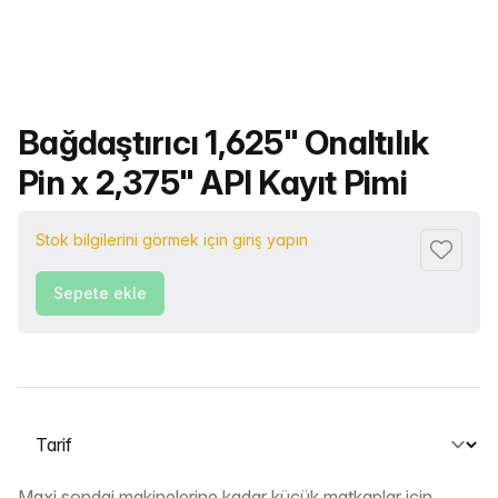
Ürün adı
Bağdaştırıcı 1,625" Onaltılık
Pin x 2,375" API Kayıt Pimi
Stok bilgilerini görmek için giriş yapın
Favorile
Sepete ekle
Bir sekme seçin
Maxi sondaj makinelerine kadar küçük matkaplar için