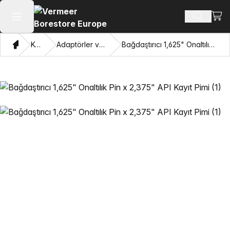
Alışv
Ürün ara
Ana menüyü aç
Ev
Katalog
Adaptörler ve Gözleri Çekme
Bağdaştırıcı 1,625" Onaltılık Pin x 2,375" API Kayıt Pimi