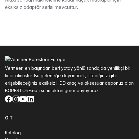
Tarif
eksiksiz adaptör serisi mevcuttur.
Altbilgi
Vermeer, en başından beri yatay yönlü sondajda yenilikçi bir
lider olmuştur. Bu geleneğe dayanarak, istediğiniz gibi
erişebileceğiniz eksiksiz HDD araç ve aksesuar deponuz olan
BORESTORE.eu'i sunmaktan gurur duyuyoruz.
Facebook
Instagram
YouTube
LinkedIn
GIT
Katalog