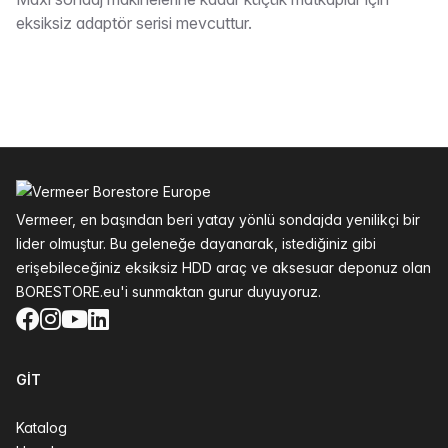
Tarif
eksiksiz adaptör serisi mevcuttur.
Altbilgi
Vermeer, en başından beri yatay yönlü sondajda yenilikçi bir
lider olmuştur. Bu geleneğe dayanarak, istediğiniz gibi
erişebileceğiniz eksiksiz HDD araç ve aksesuar deponuz olan
BORESTORE.eu'i sunmaktan gurur duyuyoruz.
Facebook
Instagram
YouTube
LinkedIn
GIT
Katalog