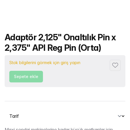
Ürün adı
Adaptör 2,125" Onaltılık Pin x
2,375" API Reg Pin (Orta)
Stok bilgilerini görmek için giriş yapın
Favorile
Sepete ekle
Bir sekme seçin
Maxi sondaj makinelerine kadar küçük matkaplar için