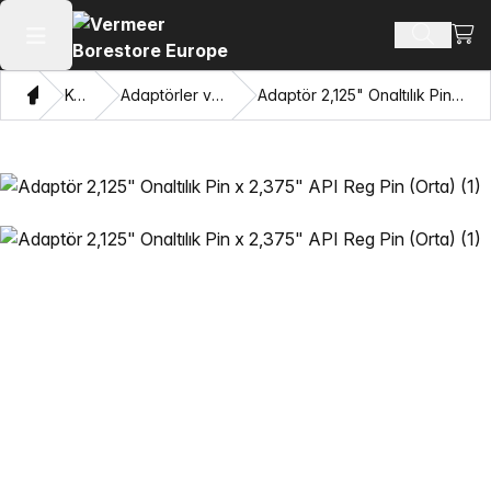
Alışv
Ürün ara
Ana menüyü aç
Ev
Katalog
Adaptörler ve Gözleri Çekme
Adaptör 2,125" Onaltılık Pin x 2,375" API Reg Pin (Orta)