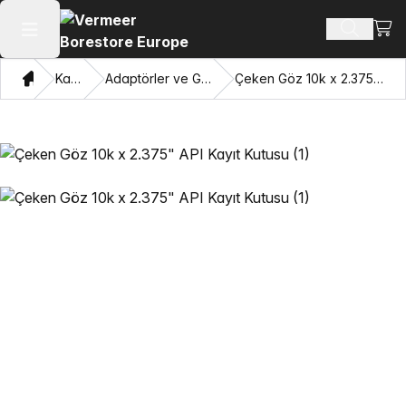
Alışv
Ürün ara
Ana menüyü aç
Ev
Katalog
Adaptörler ve Gözleri Çekme
Çeken Göz 10k x 2.375" API Kayıt Kutusu