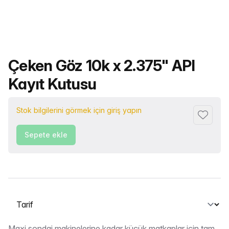
Ürün adı
Çeken Göz 10k x 2.375" API
Kayıt Kutusu
Stok bilgilerini görmek için giriş yapın
Favorile
Sepete ekle
Bir sekme seçin
Maxi sondaj makinelerine kadar küçük matkaplar için tam