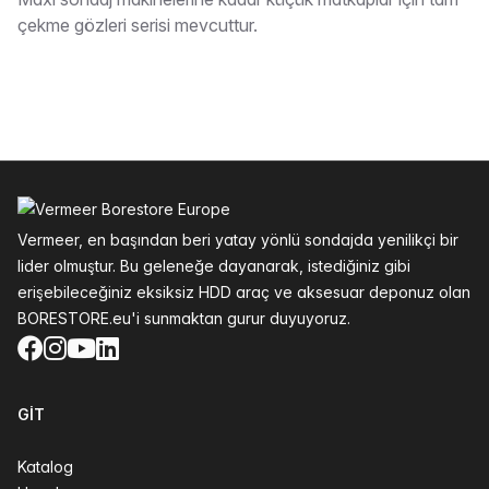
Tarif
çekme gözleri serisi mevcuttur.
Altbilgi
Vermeer, en başından beri yatay yönlü sondajda yenilikçi bir
lider olmuştur. Bu geleneğe dayanarak, istediğiniz gibi
erişebileceğiniz eksiksiz HDD araç ve aksesuar deponuz olan
BORESTORE.eu'i sunmaktan gurur duyuyoruz.
Facebook
Instagram
YouTube
LinkedIn
GIT
Katalog