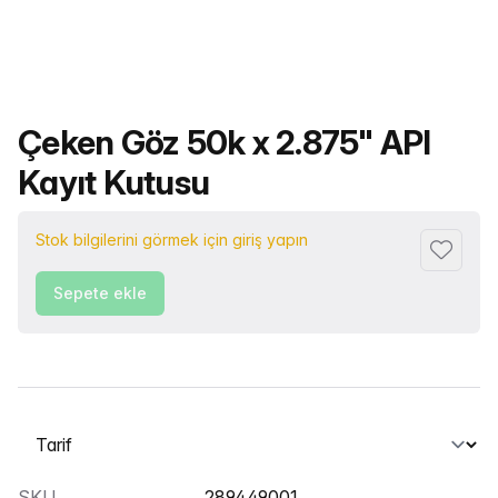
Ürün adı
Çeken Göz 50k x 2.875" API
Kayıt Kutusu
Stok bilgilerini görmek için giriş yapın
Favorile
Sepete ekle
Bir sekme seçin
SKU
289449001