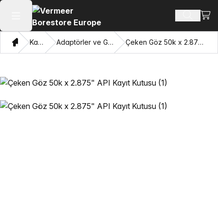
Alışv
Ürün ara
Ana menüyü aç
Ev
Katalog
Adaptörler ve Gözleri Çekme
Çeken Göz 50k x 2.875" API Kayıt Kutusu