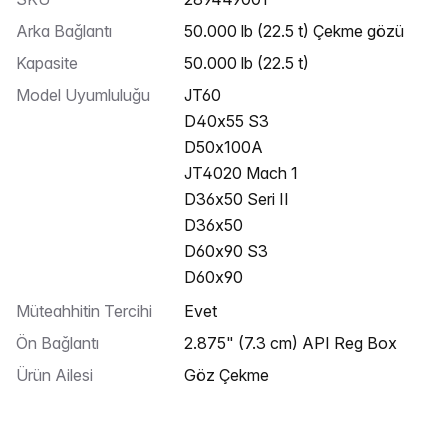
Arka Bağlantı
50.000 lb (22.5 t) Çekme gözü
Kapasite
50.000 lb (22.5 t)
Model Uyumluluğu
JT60
D40x55 S3
D50x100A
JT4020 Mach 1
D36x50 Seri II
D36x50
D60x90 S3
D60x90
Müteahhitin Tercihi
Evet
Ön Bağlantı
2.875" (7.3 cm) API Reg Box
Ürün Ailesi
Göz Çekme