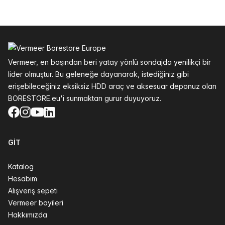
Altbilgi
Vermeer, en başından beri yatay yönlü sondajda yenilikçi bir
lider olmuştur. Bu geleneğe dayanarak, istediğiniz gibi
erişebileceğiniz eksiksiz HDD araç ve aksesuar deponuz olan
BORESTORE.eu'i sunmaktan gurur duyuyoruz.
Facebook
Instagram
YouTube
LinkedIn
GIT
Katalog
Hesabım
Alışveriş sepeti
Vermeer bayileri
Hakkımızda