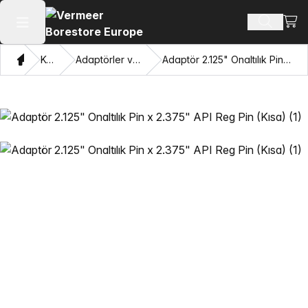
Alışv
Ürün ara
Ana menüyü aç
Ev
Katalog
Adaptörler ve Gözleri Çekme
Adaptör 2.125" Onaltılık Pin x 2.375" API Reg Pin (Kısa)