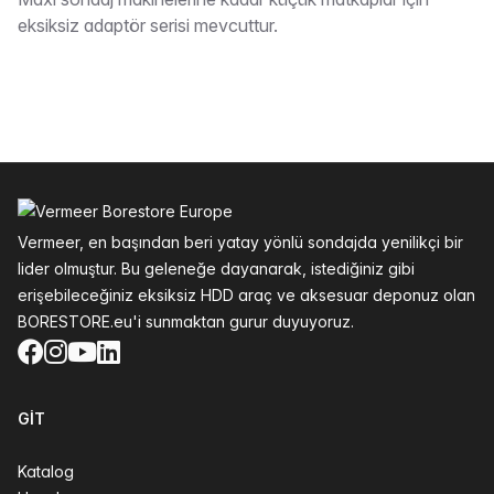
Tarif
eksiksiz adaptör serisi mevcuttur.
Altbilgi
Vermeer, en başından beri yatay yönlü sondajda yenilikçi bir
lider olmuştur. Bu geleneğe dayanarak, istediğiniz gibi
erişebileceğiniz eksiksiz HDD araç ve aksesuar deponuz olan
BORESTORE.eu'i sunmaktan gurur duyuyoruz.
Facebook
Instagram
YouTube
LinkedIn
GIT
Katalog