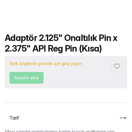
Ürün adı
Adaptör 2.125" Onaltılık Pin x
2.375" API Reg Pin (Kısa)
Stok bilgilerini görmek için giriş yapın
Favorile
Sepete ekle
Bir sekme seçin
Maxi sondaj makinelerine kadar küçük matkaplar için