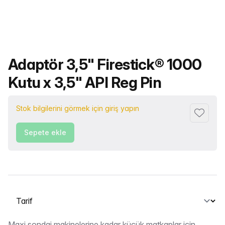
Ürün adı
Adaptör 3,5" Firestick® 1000
Kutu x 3,5" API Reg Pin
Stok bilgilerini görmek için giriş yapın
Favorile
Sepete ekle
Bir sekme seçin
Maxi sondaj makinelerine kadar küçük matkaplar için