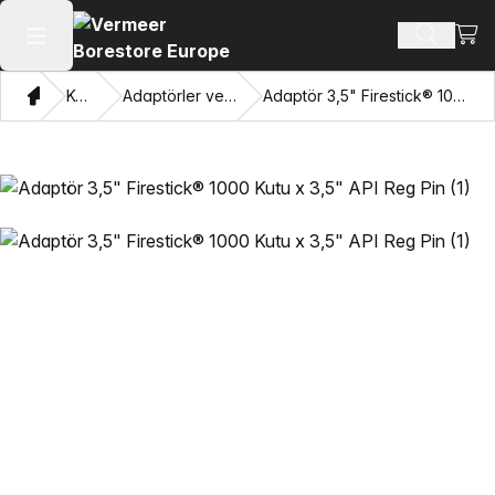
Alışv
Ürün ara
Ana menüyü aç
Ev
Katalog
Adaptörler ve Gözleri Çekme
Adaptör 3,5" Firestick® 1000 Kutu x 3,5" API Reg Pin