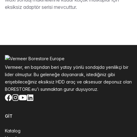
Tarif
eksiksiz adaptör serisi mevcuttur.
Altbilgi
Vermeer, en başından beri yatay yönlü sondajda yenilikçi bir
lider olmuştur. Bu geleneğe dayanarak, istediğiniz gibi
erişebileceğiniz eksiksiz HDD araç ve aksesuar deponuz olan
BORESTORE.eu'i sunmaktan gurur duyuyoruz.
Facebook
Instagram
YouTube
LinkedIn
GIT
Katalog