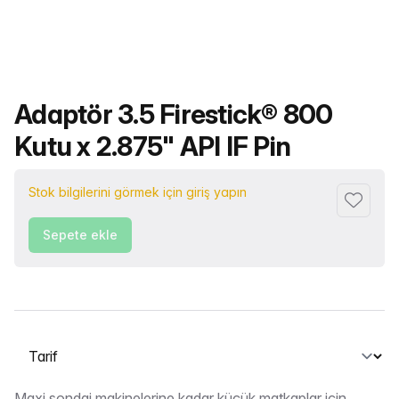
Ürün adı
Adaptör 3.5 Firestick® 800
Kutu x 2.875" API IF Pin
Stok bilgilerini görmek için giriş yapın
Favorile
Sepete ekle
Bir sekme seçin
Maxi sondaj makinelerine kadar küçük matkaplar için