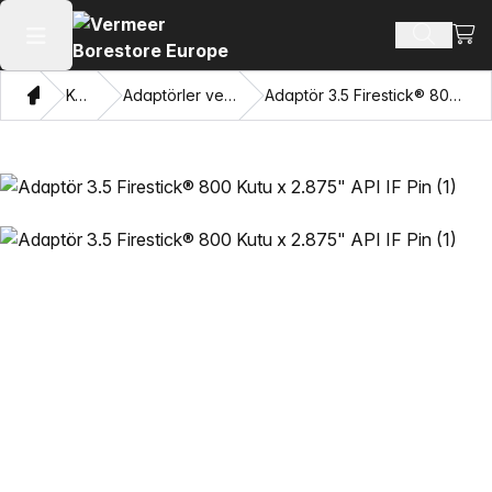
Alışv
Ürün ara
Ana menüyü aç
Ev
Katalog
Adaptörler ve Gözleri Çekme
Adaptör 3.5 Firestick® 800 Kutu x 2.875" API IF Pin