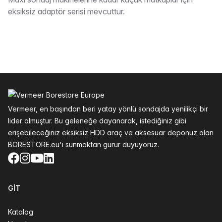
Tarif
eksiksiz adaptör serisi mevcuttur.
Altbilgi
Vermeer, en başından beri yatay yönlü sondajda yenilikçi bir
lider olmuştur. Bu geleneğe dayanarak, istediğiniz gibi
erişebileceğiniz eksiksiz HDD araç ve aksesuar deponuz olan
BORESTORE.eu'i sunmaktan gurur duyuyoruz.
Facebook
Instagram
YouTube
LinkedIn
GIT
Katalog