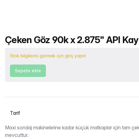
Ürün adı
Çeken Göz 90k x 2.875" API Kay
Stok bilgilerini görmek için giriş yapın
Sepete ekle
Bir sekme seçin
Tarif
Maxi sondaj makinelerine kadar küçük matkaplar için tam çek
mevcuttur.