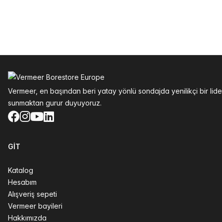
Altbilgi
Vermeer, en başından beri yatay yönlü sondajda yenilikçi bir li
sunmaktan gurur duyuyoruz.
Facebook
Instagram
YouTube
LinkedIn
GIT
Katalog
Hesabım
Alışveriş sepeti
Vermeer bayileri
Hakkımızda