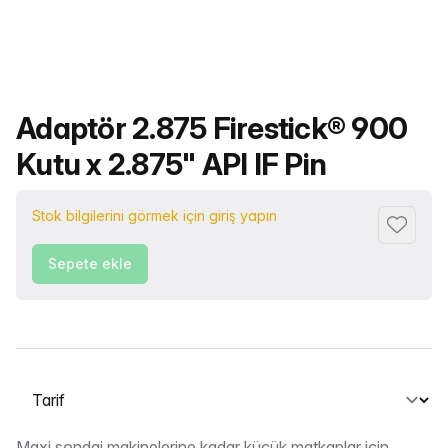
Ürün adı
Adaptör 2.875 Firestick® 900
Kutu x 2.875" API IF Pin
Stok bilgilerini görmek için giriş yapın
Favorile
Sepete ekle
Bir sekme seçin
Maxi sondaj makinelerine kadar küçük matkaplar için