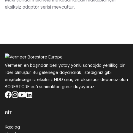
Tarif
eksiksiz adaptör serisi mevcuttur.
Altbilgi
Vermeer, en başından beri yatay yönlü sondajda yenilikçi bir
lider olmuştur. Bu geleneğe dayanarak, istediğiniz gibi
erişebileceğiniz eksiksiz HDD araç ve aksesuar deponuz olan
BORESTORE.eu'i sunmaktan gurur duyuyoruz.
Facebook
Instagram
YouTube
LinkedIn
GIT
Katalog