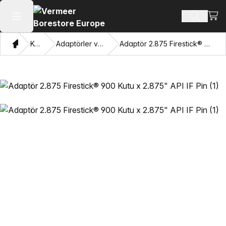
Alışv
Ürün ara
Ana menüyü aç
Ev
Katalog
Adaptörler ve Gözleri Çekme
Adaptör 2.875 Firestick® 900 Kutu x 2.875" API IF Pin