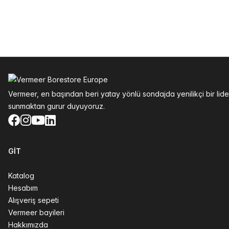
Altbilgi
Vermeer, en başından beri yatay yönlü sondajda yenilikçi bir li
sunmaktan gurur duyuyoruz.
Facebook
Instagram
YouTube
LinkedIn
GIT
Katalog
Hesabım
Alışveriş sepeti
Vermeer bayileri
Hakkımızda