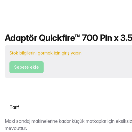
Ürün adı
Adaptör Quickfire™ 700 Pin x 3.5
Stok bilgilerini görmek için giriş yapın
Sepete ekle
Bir sekme seçin
Tarif
Maxi sondaj makinelerine kadar küçük matkaplar için eksiksiz
mevcuttur.