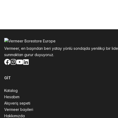
Altbilgi
Vermeer, en başından beri yatay yönlü sondajda yenilikçi bir li
sunmaktan gurur duyuyoruz.
Facebook
Instagram
YouTube
LinkedIn
GIT
Katalog
Hesabım
Alışveriş sepeti
Vermeer bayileri
Hakkımızda