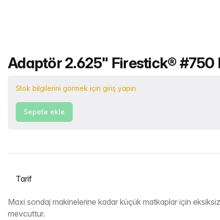
Ürün adı
Adaptör 2.625" Firestick® #750 P
Stok bilgilerini görmek için giriş yapın
Sepete ekle
Bir sekme seçin
Tarif
Maxi sondaj makinelerine kadar küçük matkaplar için eksiksiz
mevcuttur.