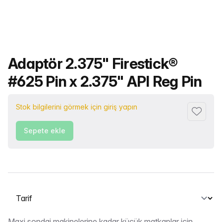
Ürün adı
Adaptör 2.375" Firestick®
#625 Pin x 2.375" API Reg Pin
Stok bilgilerini görmek için giriş yapın
Favorile
Sepete ekle
Bir sekme seçin
Maxi sondaj makinelerine kadar küçük matkaplar için