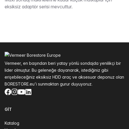
Tarif
eksiksiz adaptör serisi mevcuttur.
Altbilgi
Vermeer, en başından beri yatay yönlü sondajda yenilikçi bir
lider olmuştur. Bu geleneğe dayanarak, istediğiniz gibi
erişebileceğiniz eksiksiz HDD araç ve aksesuar deponuz olan
BORESTORE.eu'i sunmaktan gurur duyuyoruz.
Facebook
Instagram
YouTube
LinkedIn
GIT
Katalog