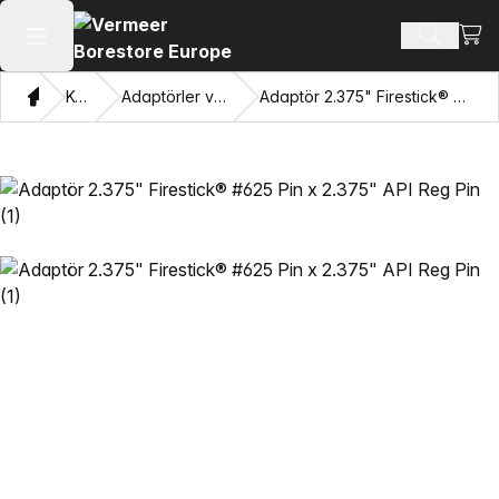
Alışv
Ürün ara
Ana menüyü aç
Ev
Katalog
Adaptörler ve Gözleri Çekme
Adaptör 2.375" Firestick® #625 Pin x 2.375" API Reg Pin