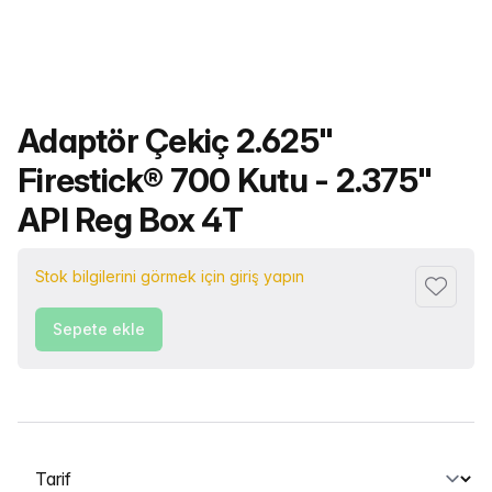
Ürün adı
Adaptör Çekiç 2.625"
Firestick® 700 Kutu - 2.375"
API Reg Box 4T
Stok bilgilerini görmek için giriş yapın
Favorile
Sepete ekle
Bir sekme seçin