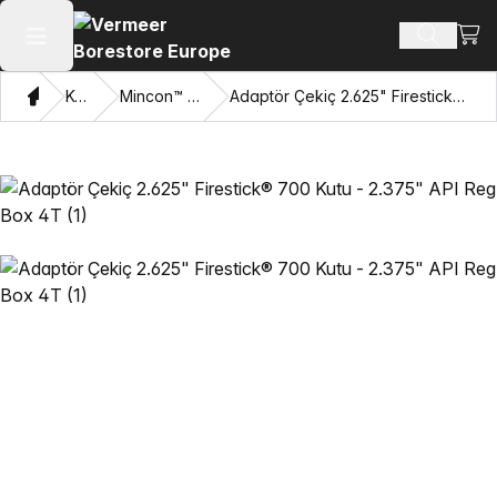
Alışv
Ürün ara
Ana menüyü aç
Ev
Katalog
Mincon™ HDD Çekiçleri
Adaptör Çekiç 2.625" Firestick® 700 Kutu - 2.375" API Reg Box 4T