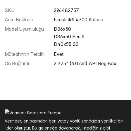
SKU
296482757
Arka Bağlantı
Firestick® #700 Kutusu
Model Uyumluluğu
D36x50
D36x50 Seri II
D40x55 S3
Müteahhitin Tercihi
Evet
Ön Bağlantı
2.375" (6.0 cm) API Reg Box
Altbilgi
Vermeer, en başından beri yatay yönlü sondajda yenilikçi bir
lider olmuştur. Bu geleneğe dayanarak, istediğiniz gibi