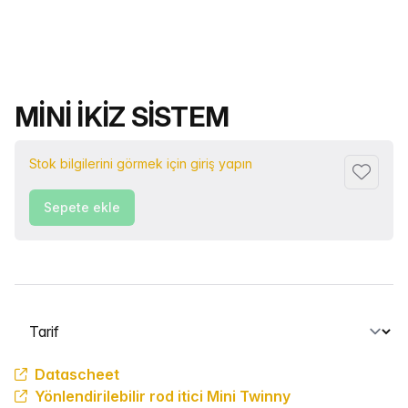
Ürün adı
MİNİ İKİZ SİSTEM
Stok bilgilerini görmek için giriş yapın
Favorile
Sepete ekle
Bir sekme seçin
Datascheet
Yönlendirilebilir rod itici Mini Twinny