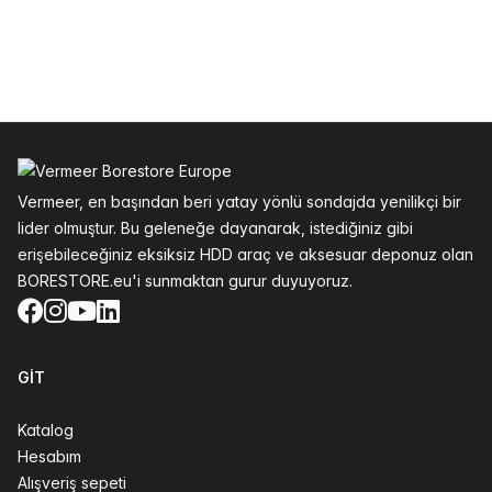
Altbilgi
Vermeer, en başından beri yatay yönlü sondajda yenilikçi bir
lider olmuştur. Bu geleneğe dayanarak, istediğiniz gibi
erişebileceğiniz eksiksiz HDD araç ve aksesuar deponuz olan
BORESTORE.eu'i sunmaktan gurur duyuyoruz.
Facebook
Instagram
YouTube
LinkedIn
GIT
Katalog
Hesabım
Alışveriş sepeti