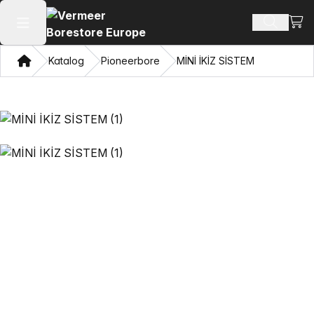
Alışv
Ürün ara
Ana menüyü aç
Ev
Katalog
Pioneerbore
MİNİ İKİZ SİSTEM