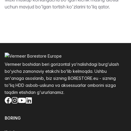
Taʼrifi
uchun mavjud bo'lgan tortish ko'zlarini to'liq qator.
Altys
Vermeer boshidan beri gorizontal yoʻnalishdagi burgʻulash
boʻyicha zamonaviy etakchi boʻlib kelmoqda. Ushbu
an'anaga asoslanib, biz sizning BORESTORE.eu - sizning
to'liq HDD asbob-uskuna va aksessuarlar omborini sizga
taqdim etishdan g'ururlanamiz.
Facebook
Instagram
YouTube
LinkedIn
BORING