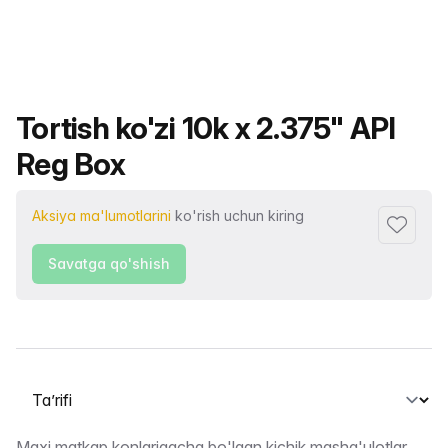
Mahsulot nomi
Tortish ko'zi 10k x 2.375" API
Reg Box
Aksiya ma'lumotlarini
ko'rish uchun kiring
Sevimlil
Savatga qo'shish
Yorliqni tanlash
Maxi matkap konlarigacha bo'lgan kichik mashg'ulotlar