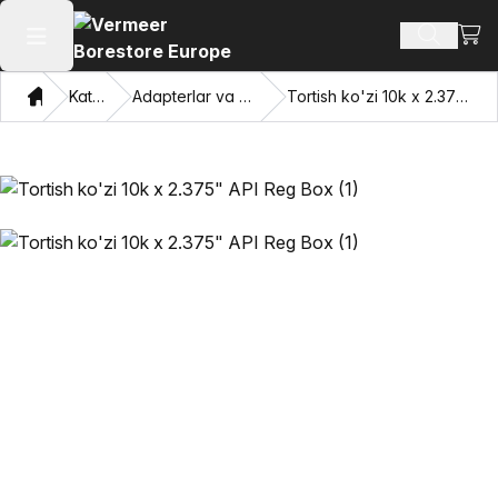
Xarid
Mahsulotl
Asosiy menyuni ochish
Bosh sahifa
Katalog
Adapterlar va Pulling Eyes
Tortish ko'zi 10k x 2.375" API Reg Box