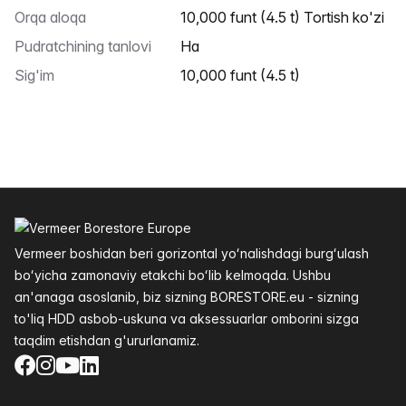
Orqa aloqa
10,000 funt (4.5 t) Tortish ko'zi
Pudratchining tanlovi
Ha
Sig'im
10,000 funt (4.5 t)
Altys
Vermeer boshidan beri gorizontal yoʻnalishdagi burgʻulash
boʻyicha zamonaviy etakchi boʻlib kelmoqda. Ushbu
an'anaga asoslanib, biz sizning BORESTORE.eu - sizning
to'liq HDD asbob-uskuna va aksessuarlar omborini sizga
taqdim etishdan g'ururlanamiz.
Facebook
Instagram
YouTube
LinkedIn