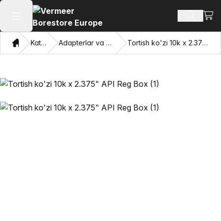
Xarid
Mahsulotl
Asosiy menyuni ochish
Bosh sahifa
Katalog
Adapterlar va Pulling Eyes
Tortish ko'zi 10k x 2.375" API Reg Box