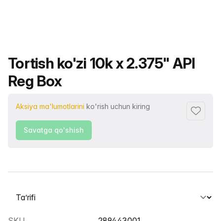
Mahsulot nomi
Tortish ko'zi 10k x 2.375" API
Reg Box
Aksiya ma'lumotlarini
ko'rish uchun kiring
Sevimlil
Savatga qo'shish
Yorliqni tanlash
SKU
289443001