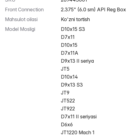
Front Connection
2.375" (6.0 sm) API Reg Box
Mahsulot oilasi
Ko'zni tortish
Model Mosligi
D10x15 S3
D7x11
D10x15
D7x11A
D9x13 II seriya
JT5
D10x14
D9x13 S3
JT9
JT522
JT922
D7x11 II seriyasi
D6x6
JT1220 Mach 1