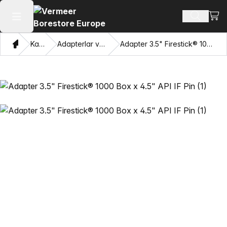
Xarid
Mahsulotl
Asosiy menyuni ochish
Bosh sahifa
Katalog
Adapterlar va Pulling Eyes
Adapter 3.5" Firestick® 1000 Box x 4.5" API IF Pin