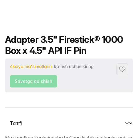
Mahsulot nomi
Adapter 3.5" Firestick® 1000
Box x 4.5" API IF Pin
Aksiya ma'lumotlarini
ko'rish uchun kiring
Sevimlil
Savatga qo'shish
Yorliqni tanlash
Maxi matkap konlarigacha bo'lgan kichik matkaplar uchun