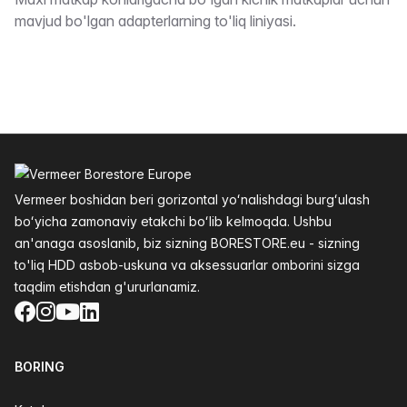
Taʼrifi
mavjud bo'lgan adapterlarning to'liq liniyasi.
Altys
Vermeer boshidan beri gorizontal yoʻnalishdagi burgʻulash
boʻyicha zamonaviy etakchi boʻlib kelmoqda. Ushbu
an'anaga asoslanib, biz sizning BORESTORE.eu - sizning
to'liq HDD asbob-uskuna va aksessuarlar omborini sizga
taqdim etishdan g'ururlanamiz.
Facebook
Instagram
YouTube
LinkedIn
BORING