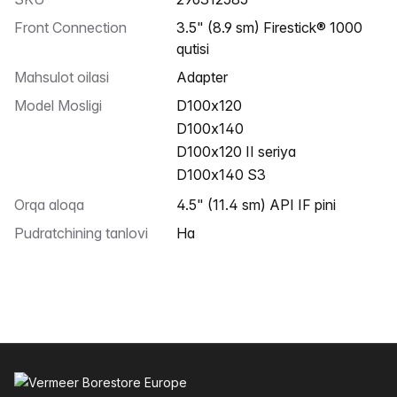
Front Connection
3.5" (8.9 sm) Firestick® 1000
qutisi
Mahsulot oilasi
Adapter
Model Mosligi
D100x120
D100x140
D100x120 II seriya
D100x140 S3
Orqa aloqa
4.5" (11.4 sm) API IF pini
Pudratchining tanlovi
Ha
Altys