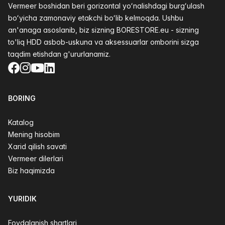
Vermeer boshidan beri gorizontal yoʻnalishdagi burgʻulash
boʻyicha zamonaviy etakchi boʻlib kelmoqda. Ushbu
an'anaga asoslanib, biz sizning BORESTORE.eu - sizning
to'liq HDD asbob-uskuna va aksessuarlar omborini sizga
taqdim etishdan g'ururlanamiz.
Facebook
Instagram
YouTube
LinkedIn
BORING
Katalog
Mening hisobim
Xarid qilish savati
Vermeer dilerlari
Biz haqimizda
YURIDIK
Foydalanish shartlari