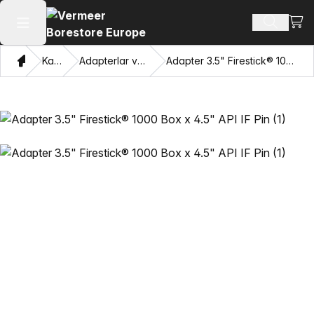
Xarid
Mahsulotl
Asosiy menyuni ochish
Bosh sahifa
Katalog
Adapterlar va Pulling Eyes
Adapter 3.5" Firestick® 1000 Box x 4.5" API IF Pin