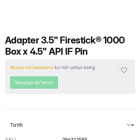
Mahsulot nomi
Adapter 3.5" Firestick® 1000
Box x 4.5" API IF Pin
Aksiya ma'lumotlarini
ko'rish uchun kiring
Sevimlil
Savatga qo'shish
Yorliqni tanlash
SKU
296312585