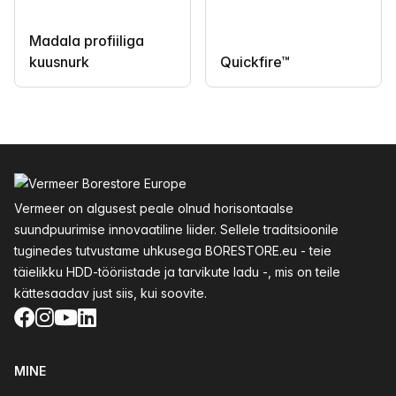
Madala profiiliga
kuusnurk
Quickfire™
Jalus
Vermeer on algusest peale olnud horisontaalse
suundpuurimise innovaatiline liider. Sellele traditsioonile
tuginedes tutvustame uhkusega BORESTORE.eu - teie
täielikku HDD-tööriistade ja tarvikute ladu -, mis on teile
kättesaadav just siis, kui soovite.
Facebook
Instagram
YouTube
LinkedIn
MINE