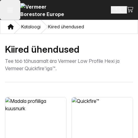
Vaat
Otsi toot
Ava peamenüü
Kodu
Kataloogi
Kiired ühendused
Kiired ühendused
Tee töö tõhusamalt ära Vermeer Low Profile Hexi ja
Vermeer Quickfire'iga™.