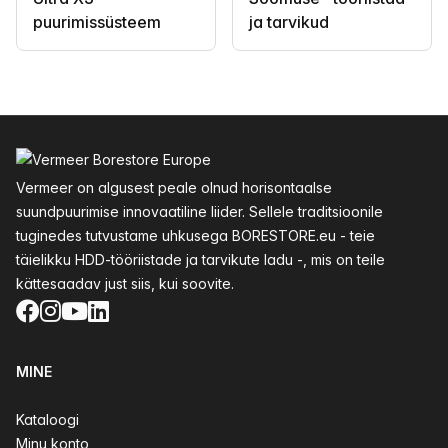
puurimissüsteem
ja tarvikud
Jalus
Vermeer on algusest peale olnud horisontaalse
suundpuurimise innovaatiline liider. Sellele traditsioonile
tuginedes tutvustame uhkusega BORESTORE.eu - teie
täielikku HDD-tööriistade ja tarvikute ladu -, mis on teile
kättesaadav just siis, kui soovite.
Facebook
Instagram
YouTube
LinkedIn
MINE
Kataloogi
Minu konto