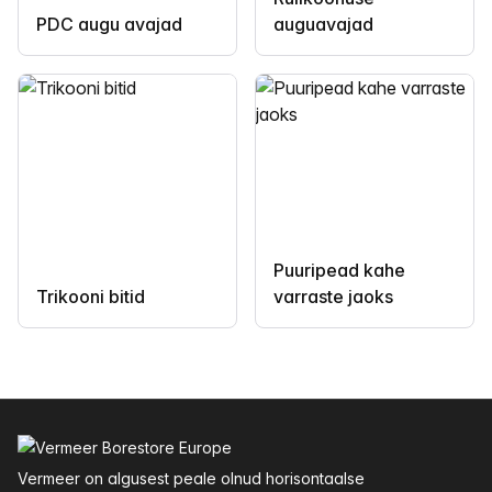
PDC augu avajad
auguavajad
Puuripead kahe
Trikooni bitid
varraste jaoks
Jalus
Vermeer on algusest peale olnud horisontaalse