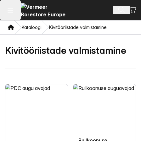
Vaat
Otsi toot
Ava peamenüü
Kodu
Kataloogi
Kivitööriistade valmistamine
Kivitööriistade valmistamine
Rullkoonuse