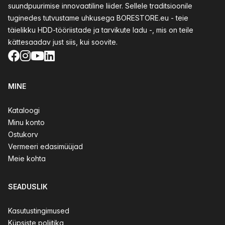
suundpuurimise innovaatiline liider. Sellele traditsioonile
tuginedes tutvustame uhkusega BORESTORE.eu - teie
täielikku HDD-tööriistade ja tarvikute ladu -, mis on teile
kättesaadav just siis, kui soovite.
Facebook
Instagram
YouTube
LinkedIn
MINE
Kataloogi
Minu konto
Ostukorv
Vermeeri edasimüüjad
Meie kohta
SEADUSLIK
Kasutustingimused
Küpsiste poliitika